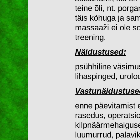
teine õli, nt. porg
täis kõhuga ja sam
massaaži ei ole so
treening.
Näidustused:
psühhiline väsimus
lihaspinged, urolo
Vastunäidustuse
enne päevitamist e
rasedus, operatsio
kilpnäärmehaigused
luumurrud, palavik