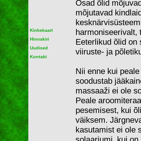
Osad õlid mõjuvad 
mõjutavad kindlaid
kesknärvisüsteemil
harmoniseerivalt, 
Kinkekaart
Hinnakiri
Eeterlikud õlid on
Uudised
viiruste- ja põleti
Kontakt
​
Nii enne kui peale
soodustab jääkaine
massaaži ei ole so
Peale aroomiteraap
pesemisest, kui õ
väiksem. Järgneval
kasutamist ei ole 
solaariumi, kui on