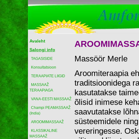
Avaleht
AROOMIMASS
Salongi info
Massöör Merle
TAGASISIDE
Konsultatsioon
Aroomiteraapia e
TERAAPIATE LIIGID
traditsioonidega r
MASSAAŽ
kasutatakse taime
TERAAPIAGA
VANA-EESTI MASSAAŽ
õlisid inimese ke
Champi PEAMASSAAŽ
saavutatakse lõhna
(India)
süsteemidele ning
AROOMIMASSAAŽ
vereringesse. Osku
KLASSIKALINE
MASSAAŽ