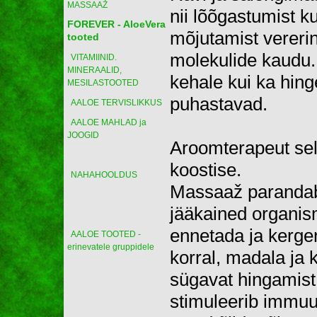
MASSAAŽ
nii lõõgastumist k
FOREVER - AloeVera
mõjutamist vereri
tooted
molekulide kaudu. I
VITAMIINID.
MINERAALID,
kehale kui ka hing
MESILASTOOTED
puhastavad.
AALOE TERVISLIKKUS
AALOE MAHLAD ja
JOOGID
Aroomterapeut selg
koostise.
NAHAHOOLDUS
Massaaž parandab 
jääkained organism
ennetada ja kerge
AALOE TOOTED -
erinevatele gruppidele
korral, madala ja
sügavat hingamist,
stimuleerib immu