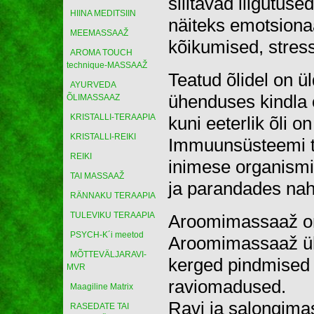
silitavad liigutus
HIINA MEDITSIIN
näiteks emotsiona
MEEMASSAAŽ
kõikumised, stress,
AROMA TOUCH
technique-MASSAAŽ
Teatud õlidel on ül
AYURVEDA
ühenduses kindla o
ÕLIMASSAAZ
KRISTALLI-TERAAPIA
kuni eeterlik õli o
KRISTALLI-REIKI
Immuunsüsteemi tu
REIKI
inimese organismi
TAI MASSAAŽ
ja parandades nah
RÄNNAKU TERAAPIA
TULEVIKU TERAAPIA
Aroomimassaaž on 
PSYCH-K´i meetod
Aroomimassaaž üh
MÕTTEVÄLJARAVI-
kerged pindmised s
MVR
raviomadused.
Maagiline Matrix
Ravi ja salongima
RASEDATE TAI