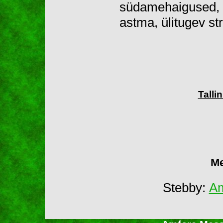
südamehaigused, m
astma, ülitugev st
Talli
Me
Stebby:
Am